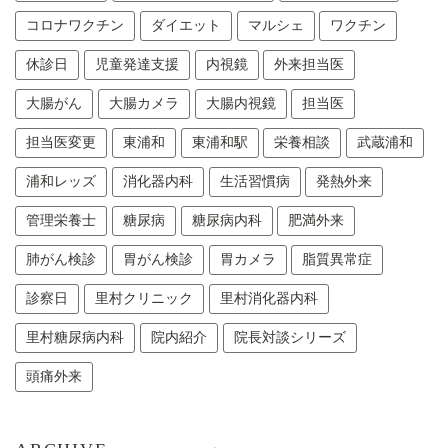
コロナワクチン
ダイエット
マルシェ
ワクチン
休診日
児童発達支援
内視鏡
外来担当医
大腸がん
大腸カメラ
大腸内視鏡
担当医
担当医変更
東浦和
東浦和駅
栄養相談
武蔵浦和
浦和レッズ
消化器内科
生活習慣病
発熱外来
管理栄養士
糖尿病
糖尿病内科
肥満外来
肺がん検診
胃がん検診
胃カメラ
脂質異常症
診察日
里村クリニック
里村消化器内科
里村糖尿病内科
院内紹介
院長対談シリーズ
頭痛外来