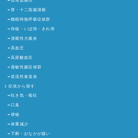
便潜血陽性
胃・十二指腸潰瘍
睡眠時無呼吸症候群
痔核・いぼ痔・きれ痔
潰瘍性大腸炎
高血圧
高尿酸血症
過敏性腸症候群
逆流性食道炎
症状から探す
吐き気・嘔吐
口臭
便秘
体重減少
下痢・おなかが緩い