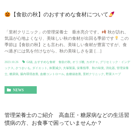
【食欲の秋】のおすすめな食材について
「里村クリニック」の管理栄養士 垂水亮介です。
秋が訪れ、
気温が心地よくなり、美味しい秋の食材が出回る季節です
この
季節は【食欲の秋】とも言われ、美味しい食材が豊富ですが、食
べ過ぎには気を付けながら、秋の美味しさを楽 […]
2023.10.26
GI値
,
おすすめな食材 食欲の秋
,
オリゴ糖
,
カボチャ
,
グリセミック・インデ
ックス
,
さつまいも
,
ダイエット
,
体重減少
,
大塚製薬
,
栄養指導、秋の味覚
,
消化器
,
管理栄養
士
,
糖尿病
,
腸内環境改善
,
血糖コントロール
,
血糖値改善
,
里村クリニック
,
野菜スープ
NEWS
管理栄養士のご紹介 高血圧・糖尿病などの生活習
慣病の方、お食事で困っていませんか？