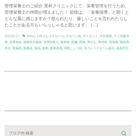
管理栄養士のご紹介 里村クリニックにて、栄養管理を行うため、
管理栄養士の仲間が増えました！ 皆様は、「栄養指導」と聞くと
どんな風に感じますか？怒られたり、厳しいことを言われたりし
たことがある方もいらっしゃると思います。 […]
2023.02.13
HbA1c
,
LDLコレステロール
,
クローン病
,
ダイエット
,
中性脂肪
,
十二指腸潰
瘍
,
栄養相談
,
潰瘍性大腸炎
,
管理栄養士
,
糖尿病
,
肝臓
,
肥満
,
胃がん
,
胃切除
,
胃潰瘍
,
脂質異
常症
,
腎臓病
,
血糖値
,
貧血
,
食事
,
食事改善
,
骨粗しょう症
,
高コレステロール血症
,
高血圧症