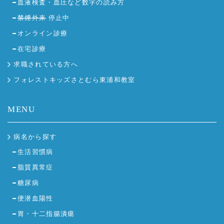
血液検査・血圧など数字の読み方
禁煙外来
停止中
オンライン診療
在宅診療
求職されている方へ
フォレストキッズさとむら東浦和教室
MENU
病名から探す
生活習慣病
脂質異常症
糖尿病
便潜血陽性
胃・十二指腸潰瘍