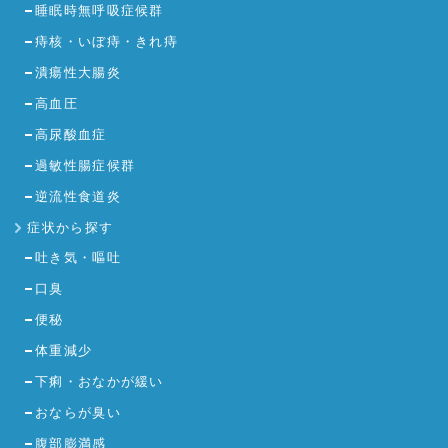
睡眠時無呼吸症候群
痔核・いぼ痔・きれ痔
潰瘍性大腸炎
高血圧
高尿酸血症
過敏性腸症候群
逆流性食道炎
症状から探す
吐き気・嘔吐
口臭
便秘
体重減少
下痢・おなかが緩い
おならが臭い
腹部膨満感