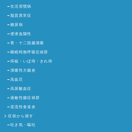
生活習慣病
脂質異常症
糖尿病
便潜血陽性
胃・十二指腸潰瘍
睡眠時無呼吸症候群
痔核・いぼ痔・きれ痔
潰瘍性大腸炎
高血圧
高尿酸血症
過敏性腸症候群
逆流性食道炎
症状から探す
吐き気・嘔吐