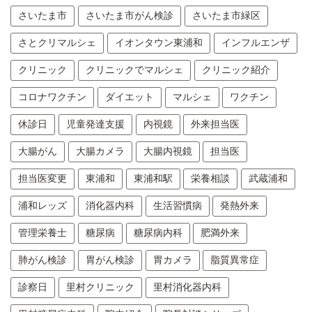
さいたま市
さいたま市がん検診
さいたま市緑区
さとクリマルシェ
イオンタウン東浦和
インフルエンザ
クリニック
クリニックでマルシェ
クリニック紹介
コロナワクチン
ダイエット
マルシェ
ワクチン
休診日
児童発達支援
内視鏡
外来担当医
大腸がん
大腸カメラ
大腸内視鏡
担当医
担当医変更
東浦和
東浦和駅
栄養相談
武蔵浦和
浦和レッズ
消化器内科
生活習慣病
発熱外来
管理栄養士
糖尿病
糖尿病内科
肥満外来
肺がん検診
胃がん検診
胃カメラ
脂質異常症
診察日
里村クリニック
里村消化器内科