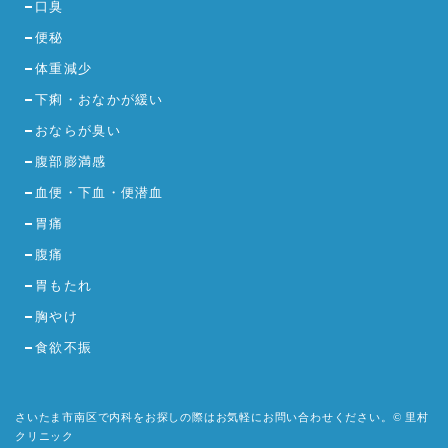
口臭
便秘
体重減少
下痢・おなかが緩い
おならが臭い
腹部膨満感
血便・下血・便潜血
胃痛
腹痛
胃もたれ
胸やけ
食欲不振
さいたま市南区で内科をお探しの際はお気軽にお問い合わせください。© 里村
クリニック