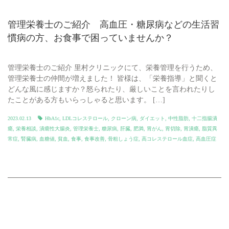
管理栄養士のご紹介 高血圧・糖尿病などの生活習
慣病の方、お食事で困っていませんか？
管理栄養士のご紹介 里村クリニックにて、栄養管理を行うため、
管理栄養士の仲間が増えました！ 皆様は、「栄養指導」と聞くと
どんな風に感じますか？怒られたり、厳しいことを言われたりし
たことがある方もいらっしゃると思います。 […]
2023.02.13
HbA1c
,
LDLコレステロール
,
クローン病
,
ダイエット
,
中性脂肪
,
十二指腸潰
瘍
,
栄養相談
,
潰瘍性大腸炎
,
管理栄養士
,
糖尿病
,
肝臓
,
肥満
,
胃がん
,
胃切除
,
胃潰瘍
,
脂質異
常症
,
腎臓病
,
血糖値
,
貧血
,
食事
,
食事改善
,
骨粗しょう症
,
高コレステロール血症
,
高血圧症