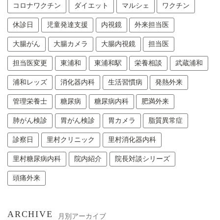
コロナワクチン
ダイエット
マルシェ
ワクチン
休診日
児童発達支援
内視鏡
外来担当医
大腸がん
大腸カメラ
大腸内視鏡
担当医
担当医変更
東浦和
東浦和駅
栄養相談
武蔵浦和
浦和レッズ
消化器内科
生活習慣病
発熱外来
管理栄養士
糖尿病
糖尿病内科
肥満外来
肺がん検診
胃がん検診
胃カメラ
脂質異常症
診察日
里村クリニック
里村消化器内科
里村糖尿病内科
院内紹介
院長対談シリーズ
頭痛外来
ARCHIVE
月別アーカイブ