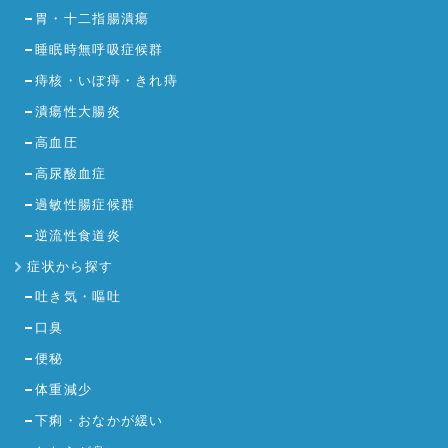
胃・十二指腸潰瘍
睡眠時無呼吸症候群
痔核・いぼ痔・きれ痔
潰瘍性大腸炎
高血圧
高尿酸血症
過敏性腸症候群
逆流性食道炎
症状から探す
吐き気・嘔吐
口臭
便秘
体重減少
下痢・おなかが緩い