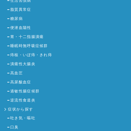
生活習慣病
脂質異常症
糖尿病
便潜血陽性
胃・十二指腸潰瘍
睡眠時無呼吸症候群
痔核・いぼ痔・きれ痔
潰瘍性大腸炎
高血圧
高尿酸血症
過敏性腸症候群
逆流性食道炎
症状から探す
吐き気・嘔吐
口臭