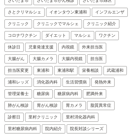
さいたま市
さいたま市がん検診
さいたま市緑区
さとクリマルシェ
イオンタウン東浦和
インフルエンザ
クリニック
クリニックでマルシェ
クリニック紹介
コロナワクチン
ダイエット
マルシェ
ワクチン
休診日
児童発達支援
内視鏡
外来担当医
大腸がん
大腸カメラ
大腸内視鏡
担当医
担当医変更
東浦和
東浦和駅
栄養相談
武蔵浦和
浦和レッズ
消化器内科
生活習慣病
発熱外来
管理栄養士
糖尿病
糖尿病内科
肥満外来
肺がん検診
胃がん検診
胃カメラ
脂質異常症
診察日
里村クリニック
里村消化器内科
里村糖尿病内科
院内紹介
院長対談シリーズ