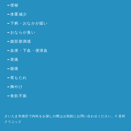
便秘
体重減少
下痢・おなかが緩い
おならが臭い
腹部膨満感
血便・下血・便潜血
胃痛
腹痛
胃もたれ
胸やけ
食欲不振
さいたま市南区で内科をお探しの際はお気軽にお問い合わせください。© 里村
クリニック