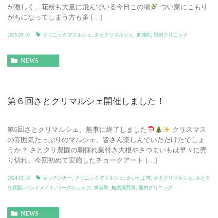
が激しく、花粉も大量に飛んでいる今日この頃
つい家にこもり
がちになってしまう方も多 […]
2025.03.10
クリニックでマルシェ
,
さとクリマルシェ
,
東浦和
,
里村クリニック
NEWS
第６回さとクリマルシェ開催しました！
第6回さとクリマルシェ、無事に終了しました
クリスマス
の雰囲気たっぷりのマルシェ、皆さん楽しんでいただけたでしょ
うか？ さとクリ農園の朝採れ葉付き大根やさつまいもは早々に売
り切れ、今回初めて実施したチョークアート […]
2024.12.16
キッチンカー
,
クリニックでマルシェ
,
さいたま市
,
さとクリマルシェ
,
さとク
リ農園
,
ハンドメイド
,
ワークショップ
,
東浦和
,
無農薬野菜
,
里村クリニック
NEWS