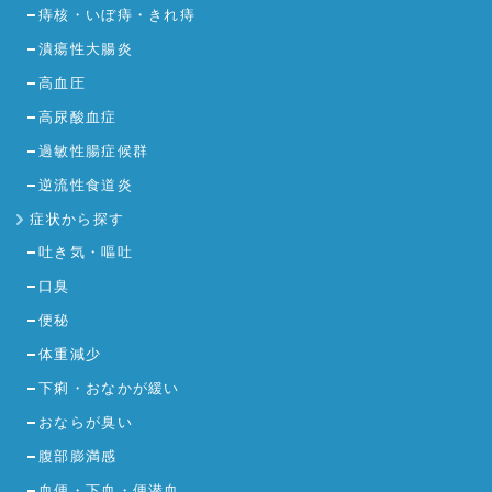
痔核・いぼ痔・きれ痔
潰瘍性大腸炎
高血圧
高尿酸血症
過敏性腸症候群
逆流性食道炎
症状から探す
吐き気・嘔吐
口臭
便秘
体重減少
下痢・おなかが緩い
おならが臭い
腹部膨満感
血便・下血・便潜血