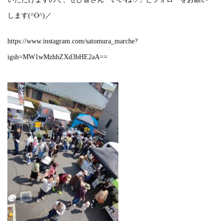
します(^O^)／
https://www.instagram.com/satomura_marche?
igsh=MW1wMzhhZXd3bHE2aA==