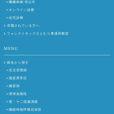
禁煙外来
停止中
オンライン診療
在宅診療
求職されている方へ
フォレストキッズさとむら東浦和教室
MENU
病名から探す
生活習慣病
脂質異常症
糖尿病
便潜血陽性
胃・十二指腸潰瘍
睡眠時無呼吸症候群