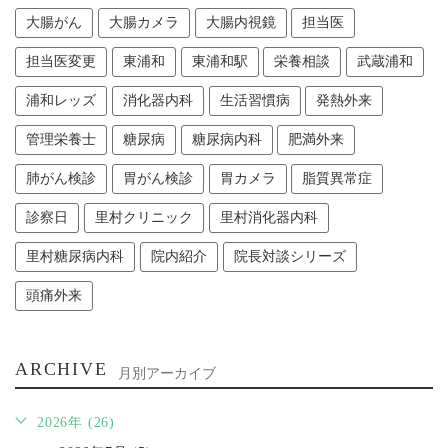
大腸がん
大腸カメラ
大腸内視鏡
担当医
担当医変更
東浦和
東浦和駅
栄養相談
武蔵浦和
浦和レッズ
消化器内科
生活習慣病
発熱外来
管理栄養士
糖尿病
糖尿病内科
肥満外来
肺がん検診
胃がん検診
胃カメラ
脂質異常症
診察日
里村クリニック
里村消化器内科
里村糖尿病内科
院内紹介
院長対談シリーズ
頭痛外来
ARCHIVE
月別アーカイブ
2026年 (26)