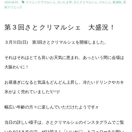
2024.04.03
クリニックでマルシェ
,
さいたま市
,
さとクリマルシェ
,
マルシェ
,
東浦和
,
里
村クリニック
第３回さとクリマルシェ 大盛況！
３月31日(日) 第3回さとクリマルシェを開催しました。
それはそれはとても良いお天気に恵まれ、あっという間に会場は
大賑わいに！
お昼過ぎになると気温もどんどん上昇し、冷たいドリンクやカキ
氷がよく売れていました!(^^)!
幅広い年齢の方々に楽しんでいただけたようです♬
当日の詳しい様子は、さとクリマルシェのインスタグラムでご覧
いただけますので、ぜひ皆さん「いいね♡」とフォローをお願い