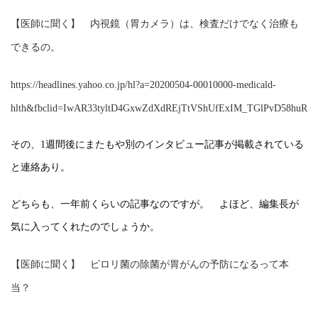
【医師に聞く】 内視鏡（胃カメラ）は、検査だけでなく治療も
できるの。
https://headlines.yahoo.co.jp/hl?a=20200504-00010000-medicald-
hlth&fbclid=IwAR33tyltD4GxwZdXdREjTtVShUfExIM_TGlPvD58huRc
その、1週間後にまたもや別のインタビュー記事が掲載されている
と連絡あり。
どちらも、一年前くらいの記事なのですが。 よほど、編集長が
気に入ってくれたのでしょうか。
【医師に聞く】 ピロリ菌の除菌が胃がんの予防になるって本
当？