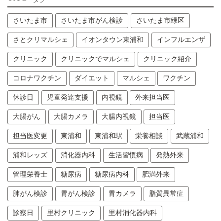
さいたま市
さいたま市がん検診
さいたま市緑区
さとクリマルシェ
イオンタウン東浦和
インフルエンザ
クリニック
クリニックでマルシェ
クリニック紹介
コロナワクチン
ダイエット
マルシェ
ワクチン
休診日
児童発達支援
内視鏡
外来担当医
大腸がん
大腸カメラ
大腸内視鏡
担当医
担当医変更
東浦和
東浦和駅
栄養相談
武蔵浦和
浦和レッズ
消化器内科
生活習慣病
発熱外来
管理栄養士
糖尿病
糖尿病内科
肥満外来
肺がん検診
胃がん検診
胃カメラ
脂質異常症
診察日
里村クリニック
里村消化器内科