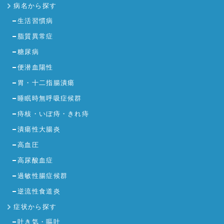
病名から探す
生活習慣病
脂質異常症
糖尿病
便潜血陽性
胃・十二指腸潰瘍
睡眠時無呼吸症候群
痔核・いぼ痔・きれ痔
潰瘍性大腸炎
高血圧
高尿酸血症
過敏性腸症候群
逆流性食道炎
症状から探す
吐き気・嘔吐