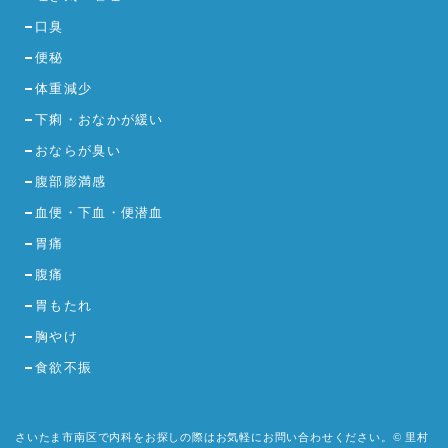
口臭
便秘
体重減少
下痢・おなかが緩い
おならが臭い
腹部膨満感
血便・下血・便潜血
胃痛
腹痛
胃もたれ
胸やけ
食欲不振
さいたま市南区で内科をお探しの際はお気軽にお問い合わせください。© 里村