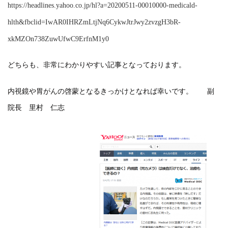
https://headlines.yahoo.co.jp/hl?a=20200511-00010000-medicald-
hlth&fbclid=IwAR0IHRZmLtjNq6CykwJtrJwy2zvzgH3bR-
xkMZOn738ZuwUfwC9ErfnM1y0
どちらも、非常にわかりやすい記事となっております。
内視鏡や胃がんの啓蒙となるきっかけとなれば幸いです。 副
院長 里村 仁志