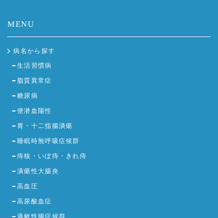
MENU
病名から探す
生活習慣病
脂質異常症
糖尿病
便潜血陽性
胃・十二指腸潰瘍
睡眠時無呼吸症候群
痔核・いぼ痔・きれ痔
潰瘍性大腸炎
高血圧
高尿酸血症
過敏性腸症候群