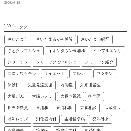
2026.06.19
TAG
タグ
さいたま市
さいたま市がん検診
さいたま市緑区
さとクリマルシェ
イオンタウン東浦和
インフルエンザ
クリニック
クリニックでマルシェ
クリニック紹介
コロナワクチン
ダイエット
マルシェ
ワクチン
休診日
児童発達支援
内視鏡
外来担当医
大腸がん
大腸カメラ
大腸内視鏡
担当医
担当医変更
東浦和
東浦和駅
栄養相談
武蔵浦和
浦和レッズ
消化器内科
生活習慣病
発熱外来
管理栄養士
糖尿病
糖尿病内科
肥満外来