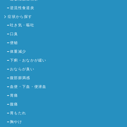
逆流性食道炎
症状から探す
吐き気・嘔吐
口臭
便秘
体重減少
下痢・おなかが緩い
おならが臭い
腹部膨満感
血便・下血・便潜血
胃痛
腹痛
胃もたれ
胸やけ