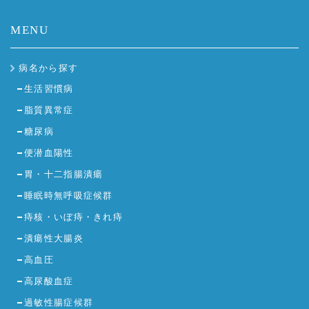
MENU
病名から探す
生活習慣病
脂質異常症
糖尿病
便潜血陽性
胃・十二指腸潰瘍
睡眠時無呼吸症候群
痔核・いぼ痔・きれ痔
潰瘍性大腸炎
高血圧
高尿酸血症
過敏性腸症候群