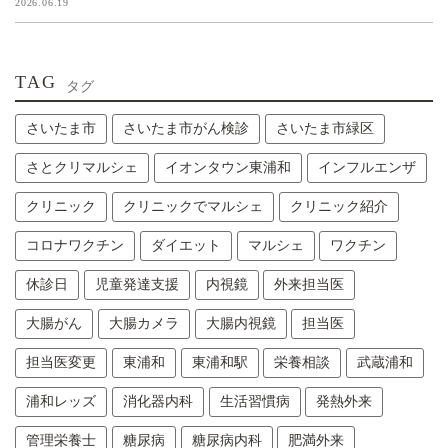
2026.06.19
TAG
タグ
さいたま市
さいたま市がん検診
さいたま市緑区
さとクリマルシェ
イオンタウン東浦和
インフルエンザ
クリニック
クリニックでマルシェ
クリニック紹介
コロナワクチン
ダイエット
マルシェ
ワクチン
休診日
児童発達支援
内視鏡
外来担当医
大腸がん
大腸カメラ
大腸内視鏡
担当医
担当医変更
東浦和
東浦和駅
栄養相談
武蔵浦和
浦和レッズ
消化器内科
生活習慣病
発熱外来
管理栄養士
糖尿病
糖尿病内科
肥満外来