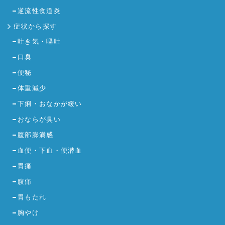
逆流性食道炎
症状から探す
吐き気・嘔吐
口臭
便秘
体重減少
下痢・おなかが緩い
おならが臭い
腹部膨満感
血便・下血・便潜血
胃痛
腹痛
胃もたれ
胸やけ