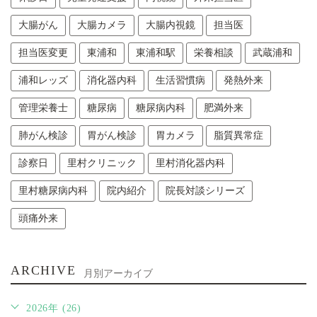
大腸がん
大腸カメラ
大腸内視鏡
担当医
担当医変更
東浦和
東浦和駅
栄養相談
武蔵浦和
浦和レッズ
消化器内科
生活習慣病
発熱外来
管理栄養士
糖尿病
糖尿病内科
肥満外来
肺がん検診
胃がん検診
胃カメラ
脂質異常症
診察日
里村クリニック
里村消化器内科
里村糖尿病内科
院内紹介
院長対談シリーズ
頭痛外来
ARCHIVE
月別アーカイブ
2026年 (26)