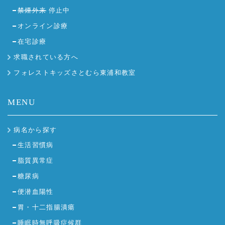
禁煙外来
停止中
オンライン診療
在宅診療
求職されている方へ
フォレストキッズさとむら東浦和教室
MENU
病名から探す
生活習慣病
脂質異常症
糖尿病
便潜血陽性
胃・十二指腸潰瘍
睡眠時無呼吸症候群