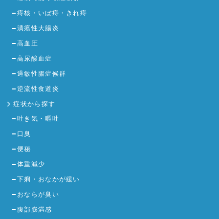
痔核・いぼ痔・きれ痔
潰瘍性大腸炎
高血圧
高尿酸血症
過敏性腸症候群
逆流性食道炎
症状から探す
吐き気・嘔吐
口臭
便秘
体重減少
下痢・おなかが緩い
おならが臭い
腹部膨満感