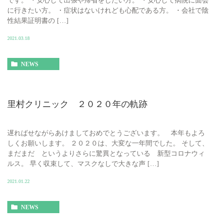
です。 ・安心して出張や帰省をしたい方。 ・安心して病院に面会
に行きたい方。 ・症状はないけれども心配である方。 ・会社で陰
性結果証明書の […]
2021.03.18
NEWS
里村クリニック ２０２０年の軌跡
遅ればせながらあけましておめでとうございます。 本年もよろ
しくお願いします。 ２０２０は、大変な一年間でした。 そして、
まだまだ というよりさらに驚異となっている 新型コロナウィ
ルス。 早く収束して、マスクなしで大きな声 […]
2021.01.22
NEWS