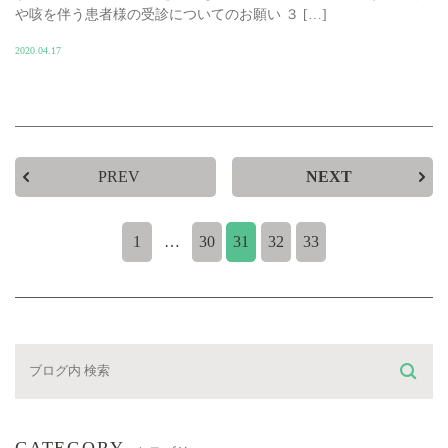
や咳を伴う患者様の受診についてのお願い ３ […]
2020.04.17
PREV
NEXT
1
…
30
31
32
33
CATEGORY