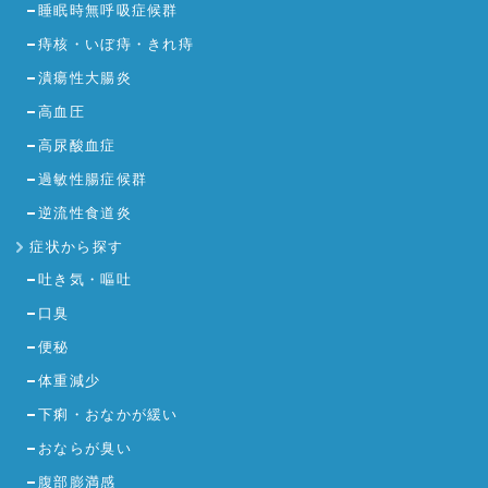
睡眠時無呼吸症候群
痔核・いぼ痔・きれ痔
潰瘍性大腸炎
高血圧
高尿酸血症
過敏性腸症候群
逆流性食道炎
症状から探す
吐き気・嘔吐
口臭
便秘
体重減少
下痢・おなかが緩い
おならが臭い
腹部膨満感