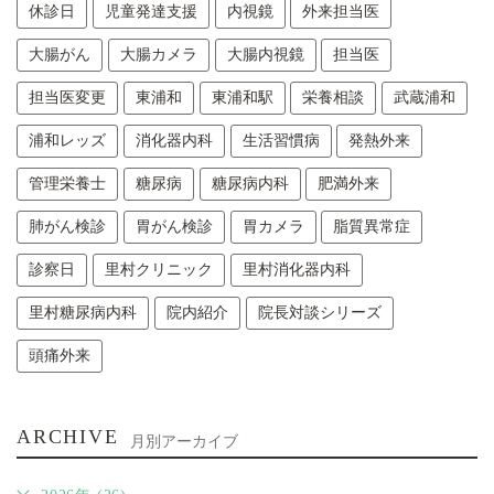
休診日
児童発達支援
内視鏡
外来担当医
大腸がん
大腸カメラ
大腸内視鏡
担当医
担当医変更
東浦和
東浦和駅
栄養相談
武蔵浦和
浦和レッズ
消化器内科
生活習慣病
発熱外来
管理栄養士
糖尿病
糖尿病内科
肥満外来
肺がん検診
胃がん検診
胃カメラ
脂質異常症
診察日
里村クリニック
里村消化器内科
里村糖尿病内科
院内紹介
院長対談シリーズ
頭痛外来
ARCHIVE
月別アーカイブ