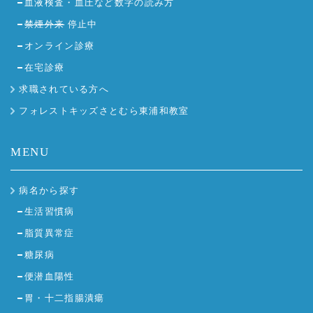
血液検査・血圧など数字の読み方
禁煙外来
停止中
オンライン診療
在宅診療
求職されている方へ
フォレストキッズさとむら東浦和教室
MENU
病名から探す
生活習慣病
脂質異常症
糖尿病
便潜血陽性
胃・十二指腸潰瘍