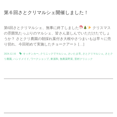
第６回さとクリマルシェ開催しました！
第6回さとクリマルシェ、無事に終了しました
クリスマス
の雰囲気たっぷりのマルシェ、皆さん楽しんでいただけたでしょ
うか？ さとクリ農園の朝採れ葉付き大根やさつまいもは早々に売
り切れ、今回初めて実施したチョークアート […]
2024.12.16
キッチンカー
,
クリニックでマルシェ
,
さいたま市
,
さとクリマルシェ
,
さとク
リ農園
,
ハンドメイド
,
ワークショップ
,
東浦和
,
無農薬野菜
,
里村クリニック