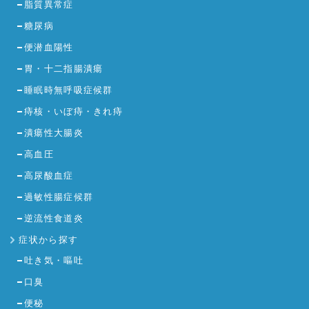
脂質異常症
糖尿病
便潜血陽性
胃・十二指腸潰瘍
睡眠時無呼吸症候群
痔核・いぼ痔・きれ痔
潰瘍性大腸炎
高血圧
高尿酸血症
過敏性腸症候群
逆流性食道炎
症状から探す
吐き気・嘔吐
口臭
便秘