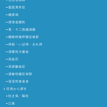
脂質異常症
糖尿病
便潜血陽性
胃・十二指腸潰瘍
睡眠時無呼吸症候群
痔核・いぼ痔・きれ痔
潰瘍性大腸炎
高血圧
高尿酸血症
過敏性腸症候群
逆流性食道炎
症状から探す
吐き気・嘔吐
口臭