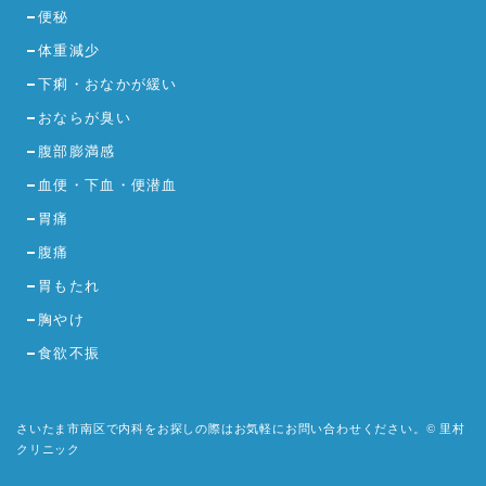
便秘
体重減少
下痢・おなかが緩い
おならが臭い
腹部膨満感
血便・下血・便潜血
胃痛
腹痛
胃もたれ
胸やけ
食欲不振
さいたま市南区で内科をお探しの際はお気軽にお問い合わせください。© 里村
クリニック