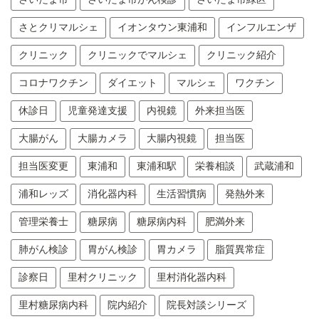
さとクリマルシェ
イオンタウン東浦和
インフルエンザ
クリニック
クリニックでマルシェ
クリニック紹介
コロナワクチン
ダイエット
マルシェ
ワクチン
休診日
児童発達支援
内視鏡
外来担当医
大腸がん
大腸カメラ
大腸内視鏡
担当医
担当医変更
東浦和
東浦和駅
栄養相談
武蔵浦和
浦和レッズ
消化器内科
生活習慣病
発熱外来
管理栄養士
糖尿病
糖尿病内科
肥満外来
肺がん検診
胃がん検診
胃カメラ
脂質異常症
診察日
里村クリニック
里村消化器内科
里村糖尿病内科
院内紹介
院長対談シリーズ