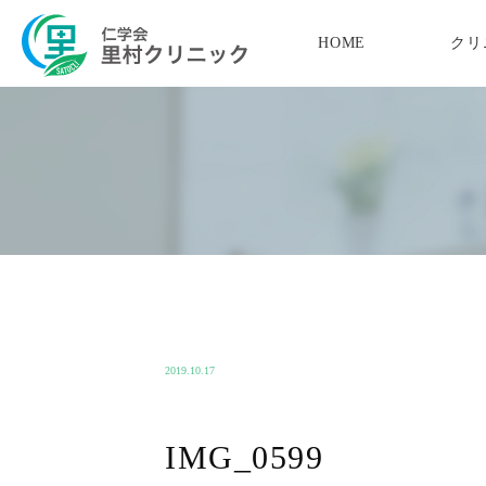
HOME
クリ
当院の特徴
内科・消化器内科
理事長紹介
肛門内科
企業
院長紹介
肛門外科・ジオン
胃が
診療時間
便秘外来
特定
アクセス
いびき・睡眠外来
予防
栄養指導
医院紹介
2019.10.17
IMG_0599