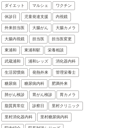
ダイエット
マルシェ
ワクチン
休診日
児童発達支援
内視鏡
外来担当医
大腸がん
大腸カメラ
大腸内視鏡
担当医
担当医変更
東浦和
東浦和駅
栄養相談
武蔵浦和
浦和レッズ
消化器内科
生活習慣病
発熱外来
管理栄養士
糖尿病
糖尿病内科
肥満外来
肺がん検診
胃がん検診
胃カメラ
脂質異常症
診察日
里村クリニック
里村消化器内科
里村糖尿病内科