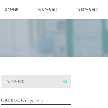
専門外来
病名から探す
症状から探す
化器内科専門外来
胸焼け
吐き気・嘔吐
一般内科
メラ検査
外科診察
生活習慣病
吸器内科専門外来
胃痛
食欲不振
スギ花粉症
の大腸カメラ
来
睡眠時無呼吸症候群
尿病内科専門外来
腹痛
体重減少
イン診療
高血圧
下痢
口臭
症状と治療
療
脂質異常症
血便・下血・便潜血
腹部膨満感
糖尿病
高尿酸血症
胃もたれ
おならが臭い
便秘
CATEGORY
カテゴリー