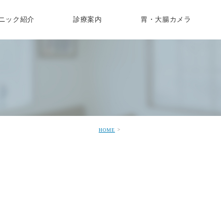
ニック紹介
診療案内
胃・大腸カメラ
スタッフ募集
消
健康診断
胃カメラ検査
各種ワクチンのご案内
消化器内科
大腸カ
医師紹介
呼
健診
逆流性食道炎
胃がん検診
子宮頸がんワクチン
便潜血陽性
女性のため
禁煙外
院内設備
糖
ん検診
機能性ディスペプシア
受診スケジュール
コロナワクチン
潰瘍性大腸炎
下剤の種類
オンラ
個人情報に関して
保健指導
過敏性腸症候群
イブニング胃カメラ
帯状疱疹
大腸がん
大腸がんの
在宅診
フォレストキッズ
接種・乳幼児健診
アニサキス
胃がんの症状と治療法
痔核・いぼ痔・きれ痔
胃がん
肛門痛・と排便痛
HOME
胃・十二指腸潰瘍
胃腸炎(食中毒)