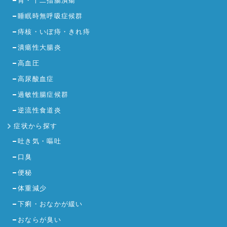
胃・十二指腸潰瘍
睡眠時無呼吸症候群
痔核・いぼ痔・きれ痔
潰瘍性大腸炎
高血圧
高尿酸血症
過敏性腸症候群
逆流性食道炎
症状から探す
吐き気・嘔吐
口臭
便秘
体重減少
下痢・おなかが緩い
おならが臭い