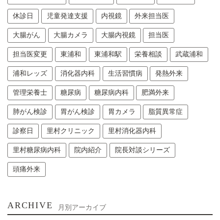
休診日
児童発達支援
内視鏡
外来担当医
大腸がん
大腸カメラ
大腸内視鏡
担当医
担当医変更
東浦和
東浦和駅
栄養相談
武蔵浦和
浦和レッズ
消化器内科
生活習慣病
発熱外来
管理栄養士
糖尿病
糖尿病内科
肥満外来
肺がん検診
胃がん検診
胃カメラ
脂質異常症
診察日
里村クリニック
里村消化器内科
里村糖尿病内科
院内紹介
院長対談シリーズ
頭痛外来
ARCHIVE
月別アーカイブ