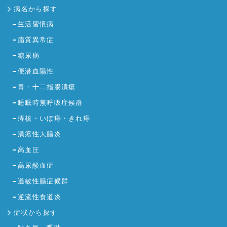
病名から探す
生活習慣病
脂質異常症
糖尿病
便潜血陽性
胃・十二指腸潰瘍
睡眠時無呼吸症候群
痔核・いぼ痔・きれ痔
潰瘍性大腸炎
高血圧
高尿酸血症
過敏性腸症候群
逆流性食道炎
症状から探す