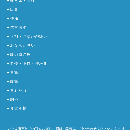
吐き気・嘔吐
口臭
便秘
体重減少
下痢・おなかが緩い
おならが臭い
腹部膨満感
血便・下血・便潜血
胃痛
腹痛
胃もたれ
胸やけ
食欲不振
さいたま市南区で内科をお探しの際はお気軽にお問い合わせください。© 里村