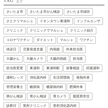
TAG
タグ
さいたま市
さいたま市がん検診
さいたま市緑区
さとクリマルシェ
イオンタウン東浦和
インフルエンザ
クリニック
クリニックでマルシェ
クリニック紹介
コロナワクチン
ダイエット
マルシェ
ワクチン
休診日
児童発達支援
内視鏡
外来担当医
大腸がん
大腸カメラ
大腸内視鏡
担当医
担当医変更
東浦和
東浦和駅
栄養相談
武蔵浦和
浦和レッズ
消化器内科
生活習慣病
発熱外来
管理栄養士
糖尿病
糖尿病内科
肥満外来
肺がん検診
胃がん検診
胃カメラ
脂質異常症
診察日
里村クリニック
里村消化器内科