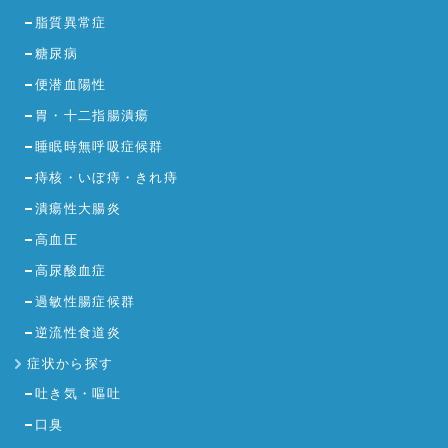
脂質異常症
糖尿病
便潜血陽性
胃・十二指腸潰瘍
睡眠時無呼吸症候群
痔核・いぼ痔・きれ痔
潰瘍性大腸炎
高血圧
高尿酸血症
過敏性腸症候群
逆流性食道炎
症状から探す
吐き気・嘔吐
口臭