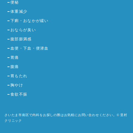
便秘
体重減少
下痢・おなかが緩い
おならが臭い
腹部膨満感
血便・下血・便潜血
胃痛
腹痛
胃もたれ
胸やけ
食欲不振
さいたま市南区で内科をお探しの際はお気軽にお問い合わせください。© 里村
クリニック