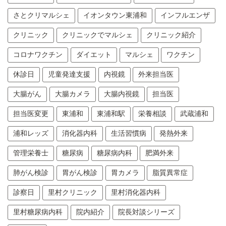
さとクリマルシェ
イオンタウン東浦和
インフルエンザ
クリニック
クリニックでマルシェ
クリニック紹介
コロナワクチン
ダイエット
マルシェ
ワクチン
休診日
児童発達支援
内視鏡
外来担当医
大腸がん
大腸カメラ
大腸内視鏡
担当医
担当医変更
東浦和
東浦和駅
栄養相談
武蔵浦和
浦和レッズ
消化器内科
生活習慣病
発熱外来
管理栄養士
糖尿病
糖尿病内科
肥満外来
肺がん検診
胃がん検診
胃カメラ
脂質異常症
診察日
里村クリニック
里村消化器内科
里村糖尿病内科
院内紹介
院長対談シリーズ