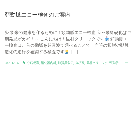
頸動脈エコー検査のご案内
🩺 将来の健康を守るために！頸動脈エコー検査 🩺～動脈硬化は早
期発見がカギ！～ こんにちは！里村クリニックです
頸動脈エコ
ー検査は、首の動脈を超音波で調べることで、血管の状態や動脈
硬化の進行を確認する検査です
[…]
2024.12.06
心筋梗塞
,
消化器内科
,
脂質異常症
,
脳梗塞
,
里村クリニック
,
頸動脈エコー