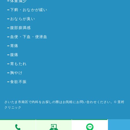
体重減少
下痢・おなかが緩い
おならが臭い
腹部膨満感
血便・下血・便潜血
胃痛
腹痛
胃もたれ
胸やけ
食欲不振
さいたま市南区で内科をお探しの際はお気軽にお問い合わせください。© 里村
クリニック