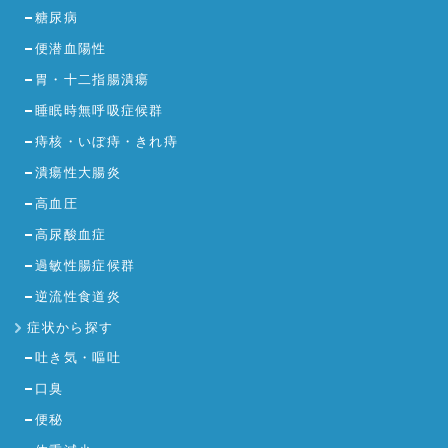
糖尿病
便潜血陽性
胃・十二指腸潰瘍
睡眠時無呼吸症候群
痔核・いぼ痔・きれ痔
潰瘍性大腸炎
高血圧
高尿酸血症
過敏性腸症候群
逆流性食道炎
症状から探す
吐き気・嘔吐
口臭
便秘