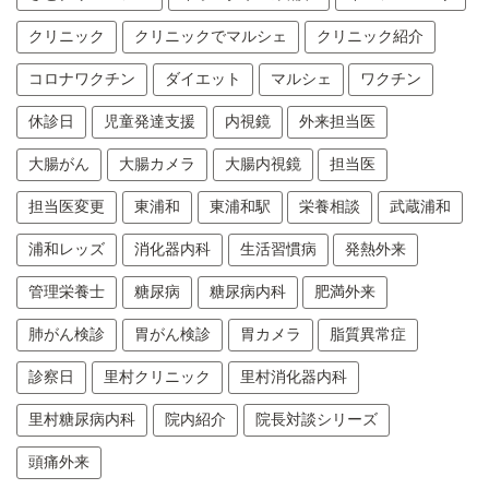
クリニック
クリニックでマルシェ
クリニック紹介
コロナワクチン
ダイエット
マルシェ
ワクチン
休診日
児童発達支援
内視鏡
外来担当医
大腸がん
大腸カメラ
大腸内視鏡
担当医
担当医変更
東浦和
東浦和駅
栄養相談
武蔵浦和
浦和レッズ
消化器内科
生活習慣病
発熱外来
管理栄養士
糖尿病
糖尿病内科
肥満外来
肺がん検診
胃がん検診
胃カメラ
脂質異常症
診察日
里村クリニック
里村消化器内科
里村糖尿病内科
院内紹介
院長対談シリーズ
頭痛外来