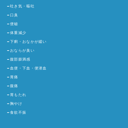
吐き気・嘔吐
口臭
便秘
体重減少
下痢・おなかが緩い
おならが臭い
腹部膨満感
血便・下血・便潜血
胃痛
腹痛
胃もたれ
胸やけ
食欲不振