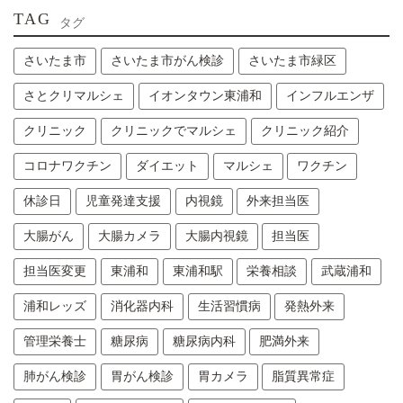
TAG
タグ
さいたま市
さいたま市がん検診
さいたま市緑区
さとクリマルシェ
イオンタウン東浦和
インフルエンザ
クリニック
クリニックでマルシェ
クリニック紹介
コロナワクチン
ダイエット
マルシェ
ワクチン
休診日
児童発達支援
内視鏡
外来担当医
大腸がん
大腸カメラ
大腸内視鏡
担当医
担当医変更
東浦和
東浦和駅
栄養相談
武蔵浦和
浦和レッズ
消化器内科
生活習慣病
発熱外来
管理栄養士
糖尿病
糖尿病内科
肥満外来
肺がん検診
胃がん検診
胃カメラ
脂質異常症