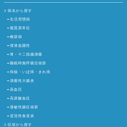
病名から探す
生活習慣病
脂質異常症
糖尿病
便潜血陽性
胃・十二指腸潰瘍
睡眠時無呼吸症候群
痔核・いぼ痔・きれ痔
潰瘍性大腸炎
高血圧
高尿酸血症
過敏性腸症候群
逆流性食道炎
症状から探す