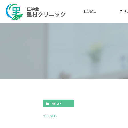
HOME
クリ
当院の特徴
内科・消化器内科
理事長紹介
肛門内科
企業
院長紹介
肛門外科・ジオン
胃が
診療時間
便秘外来
特定
アクセス
いびき・睡眠外来
予防
栄養指導
医院紹介
NEWS
2025.10.15