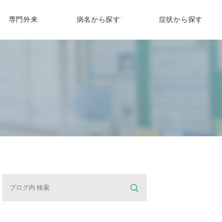
専門外来
病名から探す
症状から探す
化器内科専門外来
胸焼け
吐き気・嘔吐
一般内科
メラ検査
外科診察
生活習慣病
吸器内科専門外来
胃痛
食欲不振
スギ花粉症
の大腸カメラ
来
睡眠時無呼吸症候群
尿病内科専門外来
腹痛
体重減少
イン診療
高血圧
下痢
口臭
症状と治療
療
脂質異常症
血便・下血・便潜血
腹部膨満感
糖尿病
高尿酸血症
胃もたれ
おならが臭い
便秘