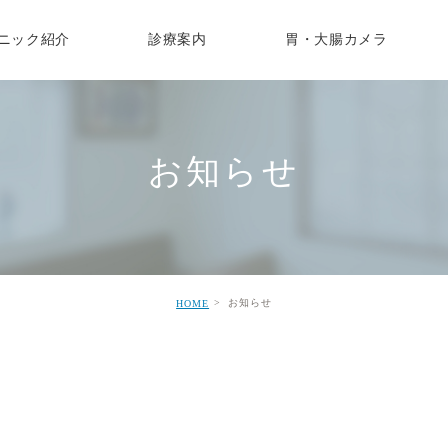
ニック紹介
診療案内
胃・大腸カメラ
スタッフ募集
消
健康診断
胃カメラ検査
各種ワクチンのご案内
消化器内科
大腸カ
医師紹介
呼
健診
逆流性食道炎
胃がん検診
子宮頸がんワクチン
便潜血陽性
女性のため
禁煙外
院内設備
糖
ん検診
機能性ディスペプシア
受診スケジュール
コロナワクチン
潰瘍性大腸炎
下剤の種類
オンラ
お知らせ
個人情報に関して
保健指導
過敏性腸症候群
イブニング胃カメラ
帯状疱疹
大腸がん
大腸がんの
在宅診
フォレストキッズ
接種・乳幼児健診
アニサキス
胃がんの症状と治療法
痔核・いぼ痔・きれ痔
胃がん
肛門痛・と排便痛
胃・十二指腸潰瘍
胃腸炎(食中毒)
お知らせ
HOME