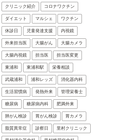
クリニック紹介
コロナワクチン
ダイエット
マルシェ
ワクチン
休診日
児童発達支援
内視鏡
外来担当医
大腸がん
大腸カメラ
大腸内視鏡
担当医
担当医変更
東浦和
東浦和駅
栄養相談
武蔵浦和
浦和レッズ
消化器内科
生活習慣病
発熱外来
管理栄養士
糖尿病
糖尿病内科
肥満外来
肺がん検診
胃がん検診
胃カメラ
脂質異常症
診察日
里村クリニック