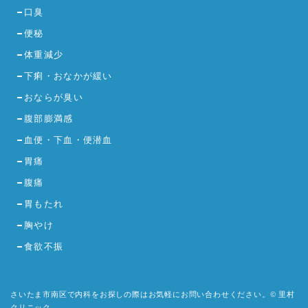
口臭
便秘
体重減少
下痢・おなかが緩い
おならが臭い
腹部膨満感
血便・下血・便潜血
胃痛
腹痛
胃もたれ
胸やけ
食欲不振
さいたま市南区で内科をお探しの際はお気軽にお問い合わせください。© 里村
クリニック