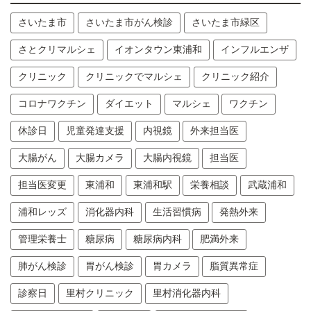
さいたま市
さいたま市がん検診
さいたま市緑区
さとクリマルシェ
イオンタウン東浦和
インフルエンザ
クリニック
クリニックでマルシェ
クリニック紹介
コロナワクチン
ダイエット
マルシェ
ワクチン
休診日
児童発達支援
内視鏡
外来担当医
大腸がん
大腸カメラ
大腸内視鏡
担当医
担当医変更
東浦和
東浦和駅
栄養相談
武蔵浦和
浦和レッズ
消化器内科
生活習慣病
発熱外来
管理栄養士
糖尿病
糖尿病内科
肥満外来
肺がん検診
胃がん検診
胃カメラ
脂質異常症
診察日
里村クリニック
里村消化器内科