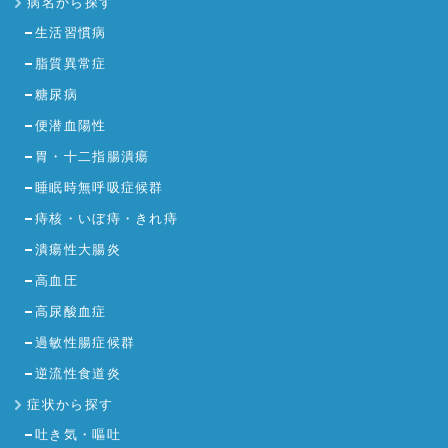
病名から探す
生活習慣病
脂質異常症
糖尿病
便潜血陽性
胃・十二指腸潰瘍
睡眠時無呼吸症候群
痔核・いぼ痔・きれ痔
潰瘍性大腸炎
高血圧
高尿酸血症
過敏性腸症候群
逆流性食道炎
症状から探す
吐き気・嘔吐