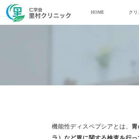
HOME
クリ
当院の特徴
内科・消化器内科
理事長紹介
肛門内科
企業
院長紹介
肛門外科・ジオン
胃が
診療時間
便秘外来
特定
アクセス
いびき・睡眠外来
予防
栄養指導
医院紹介
機能性ディスペプシアとは、
胃
ラ）など胃に関する検査を行っ