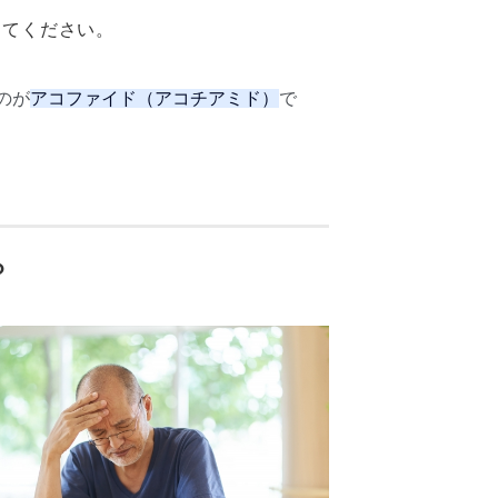
してください。
のが
アコファイド（アコチアミド）
で
？