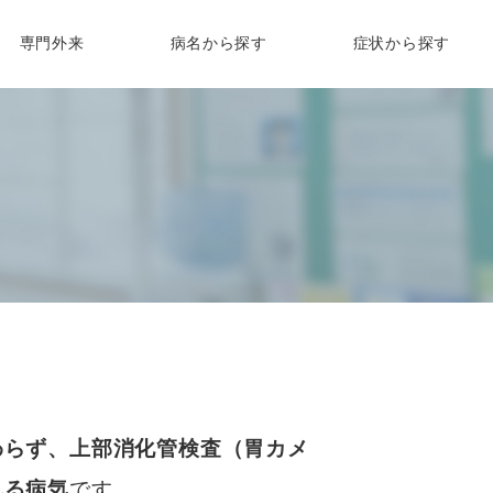
専門外来
病名から探す
症状から探す
化器内科専門外来
胸焼け
吐き気・嘔吐
一般内科
メラ検査
外科診察
生活習慣病
吸器内科専門外来
胃痛
食欲不振
スギ花粉症
の大腸カメラ
来
睡眠時無呼吸症候群
尿病内科専門外来
腹痛
体重減少
イン診療
高血圧
下痢
口臭
症状と治療
療
脂質異常症
血便・下血・便潜血
腹部膨満感
糖尿病
高尿酸血症
胃もたれ
おならが臭い
便秘
わらず、上部消化管検査（胃カメ
れる病気
です。