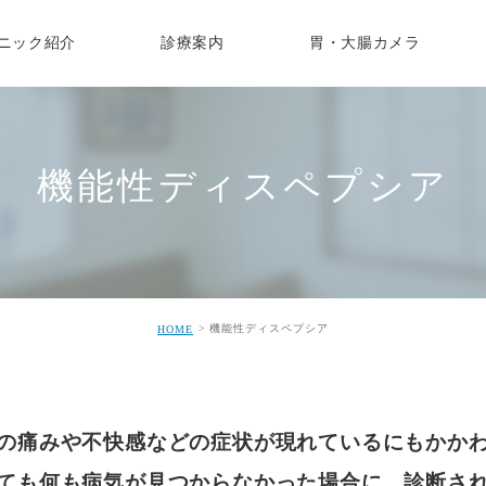
ニック紹介
診療案内
胃・大腸カメラ
スタッフ募集
消
健康診断
胃カメラ検査
各種ワクチンのご案内
消化器内科
大腸カ
医師紹介
呼
健診
逆流性食道炎
胃がん検診
子宮頸がんワクチン
便潜血陽性
女性のため
禁煙外
院内設備
糖
ん検診
機能性ディスペプシア
受診スケジュール
コロナワクチン
潰瘍性大腸炎
下剤の種類
オンラ
機能性ディスペプシア
個人情報に関して
保健指導
過敏性腸症候群
イブニング胃カメラ
帯状疱疹
大腸がん
大腸がんの
在宅診
フォレストキッズ
接種・乳幼児健診
アニサキス
胃がんの症状と治療法
痔核・いぼ痔・きれ痔
胃がん
肛門痛・と排便痛
胃・十二指腸潰瘍
胃腸炎(食中毒)
機能性ディスペプシア
HOME
の痛みや不快感などの症状が現れているにもかか
ても何も病気が見つからなかった場合に、診断さ