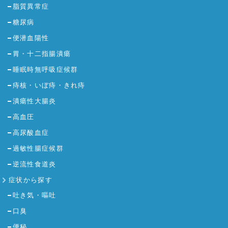
脂質異常症
糖尿病
便潜血陽性
胃・十二指腸潰瘍
睡眠時無呼吸症候群
痔核・いぼ痔・きれ痔
潰瘍性大腸炎
高血圧
高尿酸血症
過敏性腸症候群
逆流性食道炎
症状から探す
吐き気・嘔吐
口臭
便秘