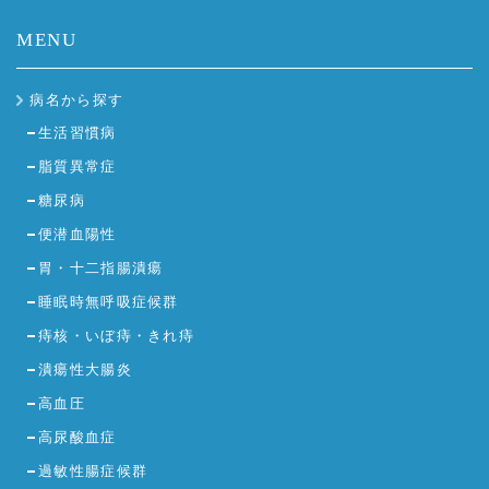
MENU
病名から探す
生活習慣病
脂質異常症
糖尿病
便潜血陽性
胃・十二指腸潰瘍
睡眠時無呼吸症候群
痔核・いぼ痔・きれ痔
潰瘍性大腸炎
高血圧
高尿酸血症
過敏性腸症候群