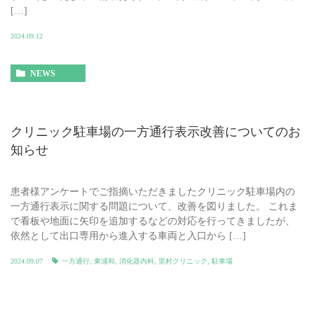
[…]
2024.09.12
NEWS
クリニック駐車場の一方通行表示改善についてのお
知らせ
患者様アンケートでご指摘いただきましたクリニック駐車場内の
一方通行表示に関する問題について、改善を図りました。 これま
で看板や地面に矢印を追加するなどの対応を行ってきましたが、
依然として出口専用から進入する車両と入口から […]
2024.09.07
一方通行
,
東浦和
,
消化器内科
,
里村クリニック
,
駐車場