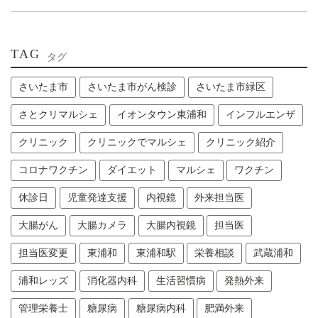
TAG
タグ
さいたま市
さいたま市がん検診
さいたま市緑区
さとクリマルシェ
イオンタウン東浦和
インフルエンザ
クリニック
クリニックでマルシェ
クリニック紹介
コロナワクチン
ダイエット
マルシェ
ワクチン
休診日
児童発達支援
内視鏡
外来担当医
大腸がん
大腸カメラ
大腸内視鏡
担当医
担当医変更
東浦和
東浦和駅
栄養相談
武蔵浦和
浦和レッズ
消化器内科
生活習慣病
発熱外来
管理栄養士
糖尿病
糖尿病内科
肥満外来