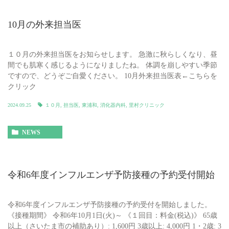
10月の外来担当医
１０月の外来担当医をお知らせします。 急激に秋らしくなり、昼
間でも肌寒く感じるようになりましたね。 体調を崩しやすい季節
ですので、どうぞご自愛ください。 10月外来担当医表←こちらを
クリック
2024.09.25
１０月
,
担当医
,
東浦和
,
消化器内科
,
里村クリニック
NEWS
令和6年度インフルエンザ予防接種の予約受付開始
令和6年度インフルエンザ予防接種の予約受付を開始しました。
《接種期間》 令和6年10月1日(火)～ 《１回目：料金(税込)》 65歳
以上（さいたま市の補助あり）: 1,600円 3歳以上: 4,000円 1・2歳: 3