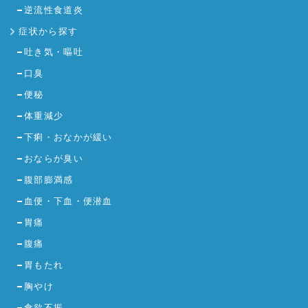
逆流性食道炎
症状から探す
吐き気・嘔吐
口臭
便秘
体重減少
下痢・おなかが緩い
おならが臭い
腹部膨満感
血便・下血・便潜血
胃痛
腹痛
胃もたれ
胸やけ
食欲不振