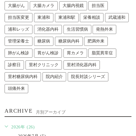
大腸がん
大腸カメラ
大腸内視鏡
担当医
担当医変更
東浦和
東浦和駅
栄養相談
武蔵浦和
浦和レッズ
消化器内科
生活習慣病
発熱外来
管理栄養士
糖尿病
糖尿病内科
肥満外来
肺がん検診
胃がん検診
胃カメラ
脂質異常症
診察日
里村クリニック
里村消化器内科
里村糖尿病内科
院内紹介
院長対談シリーズ
頭痛外来
ARCHIVE
月別アーカイブ
2026年 (26)