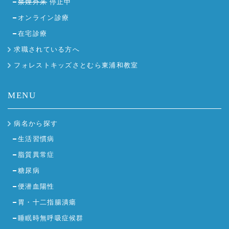
禁煙外来
停止中
オンライン診療
在宅診療
求職されている方へ
フォレストキッズさとむら東浦和教室
MENU
病名から探す
生活習慣病
脂質異常症
糖尿病
便潜血陽性
胃・十二指腸潰瘍
睡眠時無呼吸症候群