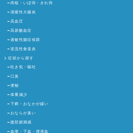
痔核・いぼ痔・きれ痔
潰瘍性大腸炎
高血圧
高尿酸血症
過敏性腸症候群
逆流性食道炎
症状から探す
吐き気・嘔吐
口臭
便秘
体重減少
下痢・おなかが緩い
おならが臭い
腹部膨満感
血便・下血・便潜血