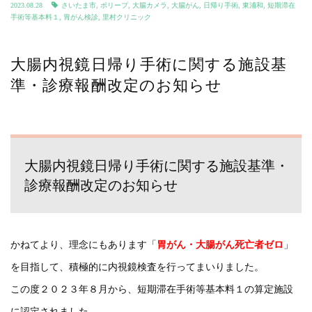
2023.08.28
さいたま市
,
ポリープ
,
大腸カメラ
,
大腸がん
,
日帰り手術
,
東浦和
,
短期滞在
手術等基本料１
,
胃がん検診
,
里村クリニック
大腸内視鏡日帰り手術に関する施設基
準・診療報酬改定のお知らせ
大腸内視鏡日帰り手術に関する施設基準・
診療報酬改定のお知らせ
かねてより、理念にもあります「
胃がん・大腸がん死亡者ゼロ
」
を目指して、積極的に内視鏡検査を行ってまいりました。
この度２０２３年８月から、短期滞在手術等基本料１の算定施設
に認定されました。