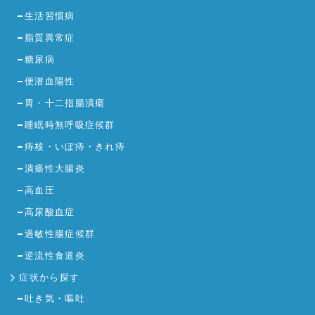
生活習慣病
脂質異常症
糖尿病
便潜血陽性
胃・十二指腸潰瘍
睡眠時無呼吸症候群
痔核・いぼ痔・きれ痔
潰瘍性大腸炎
高血圧
高尿酸血症
過敏性腸症候群
逆流性食道炎
症状から探す
吐き気・嘔吐