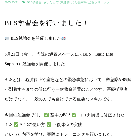
2025.03.31
BLS学習会
,
さいたま市
,
東浦和
,
消化器内科
,
里村クリニック
BLS学習会を行いました！
BLS勉強会を開催しました
3月21日（金）、当院の処置スペースにてBLS（Basic Life
Support）勉強会を開催しました！
BLSとは、心肺停止や窒息などの緊急事態において、救急隊や医師
が到着するまでの間に行う一次救命処置のことです。医療従事者
だけでなく、一般の方でも習得できる重要なスキルです。
今回の勉強会では、
基本のBLS
コロナ禍後に修正された
BLS
AEDの使い方
回復体位の実践
といった内容を学び、実際にトレーニングを行いました。