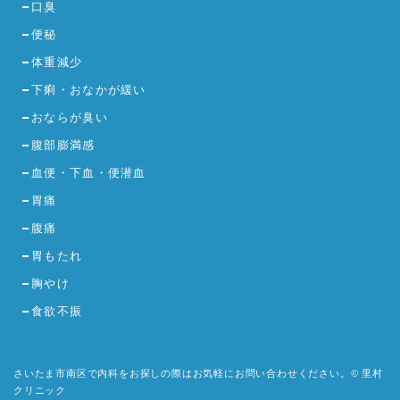
口臭
便秘
体重減少
下痢・おなかが緩い
おならが臭い
腹部膨満感
血便・下血・便潜血
胃痛
腹痛
胃もたれ
胸やけ
食欲不振
さいたま市南区で内科をお探しの際はお気軽にお問い合わせください。© 里村
クリニック