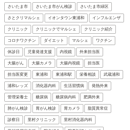
さいたま市
さいたま市がん検診
さいたま市緑区
さとクリマルシェ
イオンタウン東浦和
インフルエンザ
クリニック
クリニックでマルシェ
クリニック紹介
コロナワクチン
ダイエット
マルシェ
ワクチン
休診日
児童発達支援
内視鏡
外来担当医
大腸がん
大腸カメラ
大腸内視鏡
担当医
担当医変更
東浦和
東浦和駅
栄養相談
武蔵浦和
浦和レッズ
消化器内科
生活習慣病
発熱外来
管理栄養士
糖尿病
糖尿病内科
肥満外来
肺がん検診
胃がん検診
胃カメラ
脂質異常症
診察日
里村クリニック
里村消化器内科